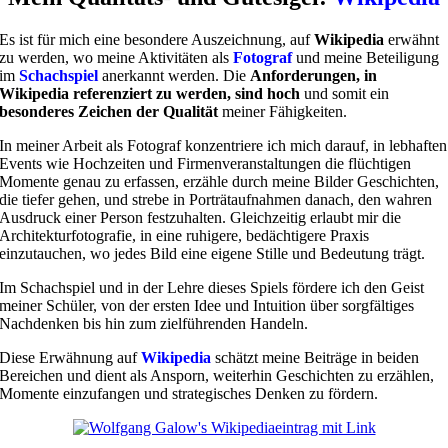
Es ist für mich eine besondere Auszeichnung, auf
Wikipedia
erwähnt
zu werden, wo meine Aktivitäten als
Fotograf
und meine Beteiligung
im
Schachspiel
anerkannt werden. Die
Anforderungen, in
Wikipedia referenziert zu werden, sind hoch
und somit ein
besonderes Zeichen der Qualität
meiner Fähigkeiten.
In meiner Arbeit als Fotograf konzentriere ich mich darauf, in lebhaften
Events wie Hochzeiten und Firmenveranstaltungen die flüchtigen
Momente genau zu erfassen, erzähle durch meine Bilder Geschichten,
die tiefer gehen, und strebe in Porträtaufnahmen danach, den wahren
Ausdruck einer Person festzuhalten. Gleichzeitig erlaubt mir die
Architekturfotografie, in eine ruhigere, bedächtigere Praxis
einzutauchen, wo jedes Bild eine eigene Stille und Bedeutung trägt.
Im Schachspiel und in der Lehre dieses Spiels fördere ich den Geist
meiner Schüler, von der ersten Idee und Intuition über sorgfältiges
Nachdenken bis hin zum zielführenden Handeln.
Diese Erwähnung auf
Wikipedia
schätzt meine Beiträge in beiden
Bereichen und dient als Ansporn, weiterhin Geschichten zu erzählen,
Momente einzufangen und strategisches Denken zu fördern.