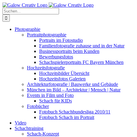
Zum
Inhalt
Suche
springen
nach:
Photographie
Portraitphotographie
Portraits im Fotostudio
Familienfotografie zuhause und in der Natur
Businessportraits beim Kunden
Bewerbungsfotos
Schachspielerportraits FC Bayern München
Hochzeitsfotografie
Hochzeitsbilder Übersicht
Hochzeitsfotos Galerien
Architekturfotografie | Bauwerke und Gebäude
München im Bild – Architektur | Mensch | Natur
Events in Film und Foto
Schach für KIDs
Fotobücher
Fotobuch Schachbundesliga 2010/11
Fotobuch Schach im Portrait
Video
Schachtraining
Schach-Konzept