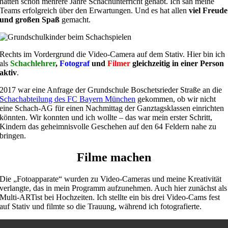
hatten schon mehrere Jahre Schachunterricht gehabt. Ich sah meine
Teams erfolgreich über den Erwartungen. Und es hat allen
viel Freude
und großen Spaß
gemacht.
Rechts im Vordergrund die Video-Camera auf
dem
Stativ. Hier bin ich
als
Schachlehrer
,
Fotograf
und
Filmer
gleichzeitig in einer Person
aktiv
.
2017 war eine Anfrage der Grundschule Boschetsrieder Straße an die
Schachabteilung des FC Bayern München
gekommen, ob wir nicht
eine Schach-AG für einen Nachmittag der Ganztagsklassen einrichten
könnten. Wir konnten und ich wollte – das war mein erster Schritt,
Kindern das geheimnisvolle Geschehen auf den 64 Feldern nahe zu
bringen.
Filme machen
Die „Fotoapparate“ wurden zu Video-Cameras und meine Kreativität
verlangte, das in mein Programm aufzunehmen. Auch hier zunächst als
Multi-ARTist bei Hochzeiten. Ich stellte ein bis drei Video-Cams fest
auf Stativ und filmte so die Trauung, während ich fotografierte.